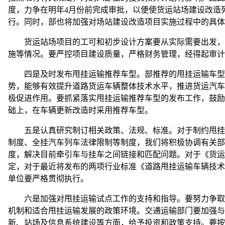
度，力争在明年4月份前完成审批，以便使货运站场建设改造
行。同时，部也将加强对场站建设改造项目实施过程中的具体
货运站场项目的工可和初步设计方案要从实际需要出发，切
施等情况。要严控项目建设质量，严格财务管理，经得起审计
四是及时发布甩挂运输推荐车型。部推荐的甩挂运输车型具
势，能够有效提升道路货运车辆整体技术水平，推进货运汽车
极促进作用。要抓紧落实甩挂运输推荐车型的发布工作，鼓励
础上，在车辆更新改造时采用推荐车型。
五是认真研究制订相关政策、法规、标准。对于制约甩挂运
制度、全挂汽车列车法律限制等制度，我们将积极协调有关部
度，解决目前牵引车与挂车之间链接和匹配问题。对于《货运
定，对于最近将发布的两项行业标准《道路甩挂运输车辆技术
单位要严格贯彻执行。
六是加强对甩挂运输试点工作的支持和指导。要努力争取地
机制和适合甩挂运输发展的政策环境。交通运输部门要加强与
新、站场及信息系统建设等方面，给予投资和政策支持。要按