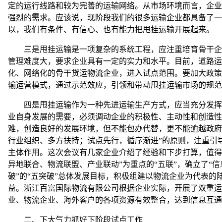
定的运行线路和较为完善的运输网络。从市场环境而言，企业
强烈的需求。应该说，现阶段我们的很多运输企业都具备了一
以，我们有条件、有信心、也有能力把甩挂运输开展起来。
三是甩挂运输是一项复杂的系统工程，应注重培育骨干企业
管理难度大，要求企业具有一定的实力和水平。目前，道路运
化、网络化的骨干货运物流企业，进入试点范围。要加大政策
输运营模式，通过示范效应，引领和带动甩挂运输市场的规范
四是甩挂运输作为一种先进运输生产方式，应当充分发挥试
业自身发展的需要，必须调动企业的积极性、主动性和创造性
难，创造良好的发展环境，但不能包办代替，更不能逾越政府
行业组织、多方扶持；试点先行，循序渐进”的原则，注重引
主体作用。这次会议有几家企业介绍了经验和下步打算，值得
异地联合、物流联盟、产业联动”为重点的“五联”，确立了“
破”的“五突破”总体发展目标，积极组建以物流企业为代表
益。浙江百富国际物流有限公司根据企业实际，开展了双重运
业、物流企业、海外客户的各项资源有效整合，达到信息互通
二、下大气力抓好下阶段试点工作