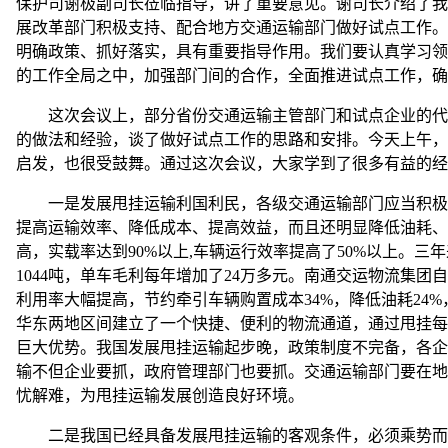
保护司谢极副司长莅临指导，讲了重要意见。谢司长介绍了我
展改革部门积极支持、配合地方交通运输部门做好试点工作。
明确政策、抓好落实，具有重要指导作用。我们要认真学习领
的工作全局之中，加强部门间的合作，全面推进试点工作，确
这次会议上，部分省份交通运输主管部门和试点企业的代表
的做法和经验，谈了做好试点工作的思路和安排。今天上午，
启发，也很受鼓舞。通过这次会议，大家学到了很多有益的经
一是发展甩挂运输利国利民，各级交通运输部门应当积极推
提高运输效率、降低成本、提高效益，而且还明显降低油耗、
高，实载率达到90%以上,车辆运行效率提高了50%以上。三年
1044吨，单车毛利每年增加了24万多元。南通交运物流集团
利用率大幅提高，节约牵引车辆购置成本34%，降低油耗24
华东两地区间建立了一个快捷、便利的物流通道，通过甩挂每
巨大优势。我国发展甩挂运输起步晚，政策制度不完备，各企
输不但企业要抓，政府管理部门也要抓。交通运输部门要在地
忧解难，为甩挂运输发展创造良好环境。
二是我国已经具备发展甩挂运输的客观条件，必须乘势而为